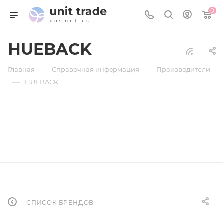
0
HUEBACK
—
—
Главная
Справочная информация
Производители
—
HUEBACK
СПИСОК БРЕНДОВ