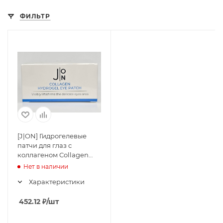
ФИЛЬТР
[J|ON] Гидрогелевые
патчи для глаз с
коллагеном Collagen
Hydrogel Eye Patch, 90 г
Нет в наличии
(60 штук, 30 пар)
Характеристики
452.12
₽
/шт