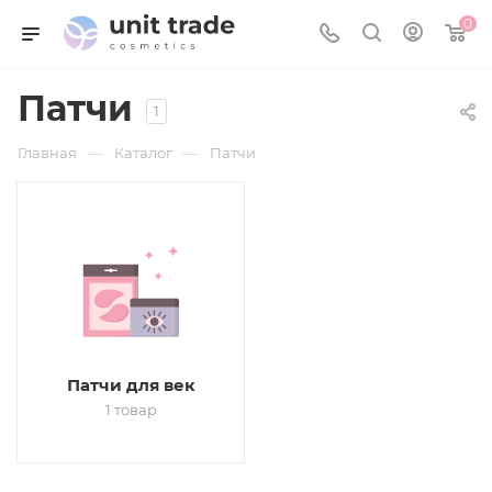
0
Патчи
1
—
—
Главная
Каталог
Патчи
Патчи для век
1 товар