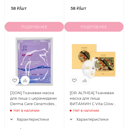
58
₽
/шт
58
₽
/шт
ПОДРОБНЕЕ
ПОДРОБНЕЕ
[J|ON] Тканевая маска
[DR. ALTHEA] Тканевая
для лица с церамидами
маска для лица
Derma Care Ceramides
ВИТАМИН С Vita Glow
Sheet Mask, 28 мл
Mask, 5 шт
Нет в наличии
Нет в наличии
Характеристики
Характеристики