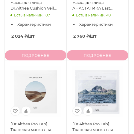
маска для лица
маска для лица
Dr.Althea Cushion Veil
АНАСТАТИКА Last
Calming Mask, 4 шт
Minute Skin Rescue
Есть в наличии: 107
Есть в наличии: 49
Anastatica Mask, 30 шт
Характеристики
Характеристики
2 024
₽
/шт
2 760
₽
/шт
ПОДРОБНЕЕ
ПОДРОБНЕЕ
[Dr.Althea Pro Lab]
[Dr.Althea Pro Lab]
Тканевая маска для
Тканевая маска для