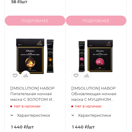
58
₽
/шт
ПОДРОБНЕЕ
ПОДРОБНЕЕ
[JMSOLUTION] НАБОР
[JMSOLUTION] НАБОР
Питательная ночная
Обновляющая ночная
маска С ЗОЛОТОМ И
маска С МУЦИНОМ
ИКРОЙ Active Golden
УЛИТКИ Active Pink
Нет в наличии
Нет в наличии
Caviar Sleeping Cream
Snail Sleeping Cream
Характеристики
Характеристики
Prime 30 шт*4 мл
Prime 30 шт*4 мл
1 440
₽
/шт
1 440
₽
/шт