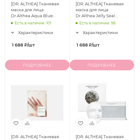
[DR. ALTHEA] Тканевая
[DR. ALTHEA] Тканевая
маска для лица
маска для лица
Dr.Althea Aqua Blue
Dr.Althea Jelly Seal
Hydration Mask, 4 шт
Repair Mask, 4 шт
Есть в наличии: 101
Есть в наличии: 98
Характеристики
Характеристики
1 688
₽
/шт
1 688
₽
/шт
ПОДРОБНЕЕ
ПОДРОБНЕЕ
[DR. ALTHEA] Тканевая
[DR. ALTHEA] Тканевая