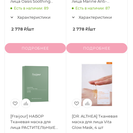
лица Oasis Soothing
лица Marine Anti-
Mask, 5 шт*27 гр
Blemish Mask, 5 шт*27 гр
Есть в наличии: 89
Есть в наличии: 87
Характеристики
Характеристики
2 778
₽
/шт
2 778
₽
/шт
ПОДРОБНЕЕ
ПОДРОБНЕЕ
[Fraijour] НАБОР
[DR. ALTHEA] Тканевая
Тканевая маска для
маска для лица Vita
лица РАСТИТЕЛЬНЫЕ
Glow Mask, 4 шт