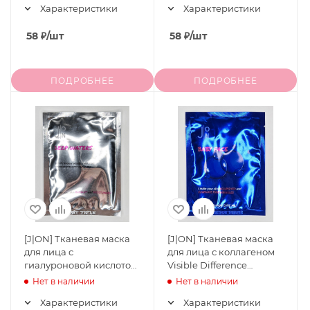
Характеристики
Характеристики
58
₽
/шт
58
₽
/шт
ПОДРОБНЕЕ
ПОДРОБНЕЕ
[J|ON] Тканевая маска
[J|ON] Тканевая маска
для лица с
для лица с коллагеном
гиалуроновой кислотой
Visible Difference
Hyal Reyouth Sheet
Collagen Sheet Mask, 28
Нет в наличии
Нет в наличии
Mask, 28 мл
мл
Характеристики
Характеристики