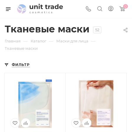
0
Тканевые маски
52
—
—
—
Главная
Каталог
Маски для лица
Тканевые маски
ФИЛЬТР