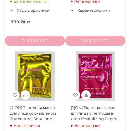
ЭКСТРАКТЫ Original
Есть в наличии: 154
Нет в наличии
Herb Wormwood Sheet
Характеристики
Характеристики
Mask, 5 шт * 23 мл
790
₽
/шт
ПОДРОБНЕЕ
ПОДРОБНЕЕ
[J|ON] Тканевая маска
[J|ON] Тканевая маска
для лица со скваланом
для лица с пептидами
The Natural Squalane
Ultra Revitalizing Peptide
Sheet Mask, 28 мл
Sheet Mask, 28 мл
Нет в наличии
Нет в наличии