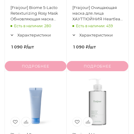
[Fraijour] Biome 5-Lacto
[Fraijour] Очищающая
Retexturizing Rosy Mask
маска для лица
Обновляющая маска
ХАУТТЮЙНИЯ Heartleaf
для лица ПРОБИОТИКИ,
Pore Melting Gel Mask, 75
Есть в наличии: 280
Есть в наличии: 459
75 гр
мл
Характеристики
Характеристики
1 090
₽
/шт
1 090
₽
/шт
ПОДРОБНЕЕ
ПОДРОБНЕЕ