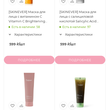
[SKINEVER] Маска для
[SKINEVER] Маска для
лица с витамином С
лица с салициловой
Vitamin C Brightening
кислотой Salicylic Acid
Masque, 55 мл
Deep Pore Cleansing
Есть в наличии: 58
Есть в наличии: 97
Masque, 55 мл
Характеристики
Характеристики
599
₽
/шт
599
₽
/шт
ПОДРОБНЕЕ
ПОДРОБНЕЕ