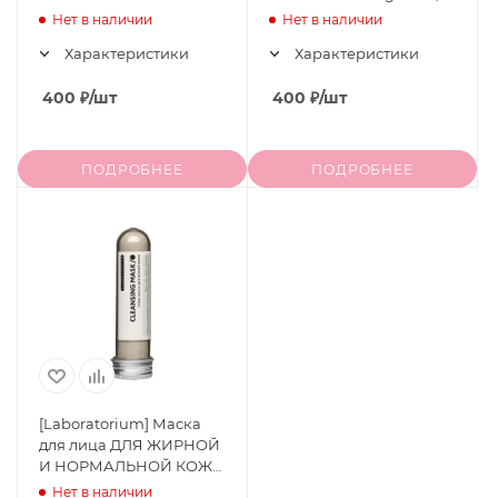
Mask, 30 мл
30 мл
Нет в наличии
Нет в наличии
Характеристики
Характеристики
400
₽
/шт
400
₽
/шт
ПОДРОБНЕЕ
ПОДРОБНЕЕ
[Laboratorium] Маска
для лица ДЛЯ ЖИРНОЙ
И НОРМАЛЬНОЙ КОЖИ
Cleansing Mask, 30 мл
Нет в наличии