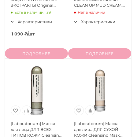
ЭКСТРАКТЫ Original
CLEAN UP MUD CREAM,
Artemisia Steam Mask, 50
100 гр.
Есть в наличии: 139
Нет в наличии
мл
Характеристики
Характеристики
1 090
₽
/шт
ПОДРОБНЕЕ
ПОДРОБНЕЕ
[Laboratorium] Маска
[Laboratorium] Маска
для лица ДЛЯ ВСЕХ
для лица ДЛЯ СУХОЙ
ТИПОВ КОЖИ Cleansing
КОЖИ Cleansing Mask,