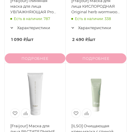
[Fraijour] Глиняная
[Fraijour] Маска для
маска для лица
лица КИСЛОРОДНАЯ
УВЛАЖНЯЮЩАЯ Pro
Original herb wormwood
Moisture Milk Toning Clay
O2 Maskpack, 300 мл
Есть в наличии: 787
Есть в наличии: 338
Mask, 75 гр
Характеристики
Характеристики
1 090
₽
/шт
2 490
₽
/шт
ПОДРОБНЕЕ
ПОДРОБНЕЕ
[Fraijour] Маска для
[ILSO] Очищающая
лица РАСТИТЕЛЬНЫЕ
крем-маска с глиной