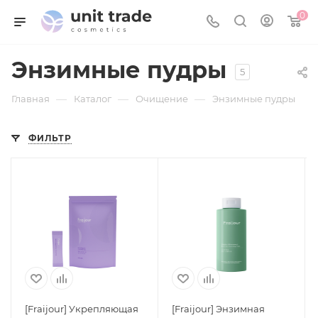
0
Энзимные пудры
5
—
—
—
Главная
Каталог
Очищение
Энзимные пудры
ФИЛЬТР
[Fraijour] Укрепляющая
[Fraijour] Энзимная