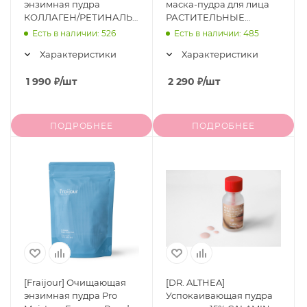
энзимная пудра
маска-пудра для лица
КОЛЛАГЕН/РЕТИНАЛЬ
РАСТИТЕЛЬНЫЕ
Retin-Collagen 3D Core
ЭКСТРАКТЫ Original
Есть в наличии: 526
Есть в наличии: 485
Powder Wash, 30 шт * 1 гр
Wormwood Enzyme
Характеристики
Характеристики
Cleansing Pack, 80 гр
1 990
₽
/шт
2 290
₽
/шт
ПОДРОБНЕЕ
ПОДРОБНЕЕ
[Fraijour] Очищающая
[DR. ALTHEA]
энзимная пудра Pro
Успокаивающая пудра