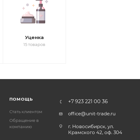
Уценка
15 товаров
ПОМОЩЬ
+7 923 221 00 36
Стать клиентом
office@unit-trade.ru
Обращение в
г. Новосибирск, ул.
компанию
Крамского 42, оф. 304