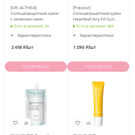
[DR. ALTHEA]
[Fraijour]
Солнцезащитный крем
Солнцезащитный крем
с зеленым чаем
Heartleaf Airy Fit Sun
Purifying Green Tea
Cream SPF 50+ PA ++++,
Есть в наличии: 24
Есть в наличии: 584
Sunscreen SPF 50+ и
50 мл
Характеристики
Характеристики
PA++++, 50 мл
2 618
₽
/шт
1 290
₽
/шт
ПОДРОБНЕЕ
ПОДРОБНЕЕ