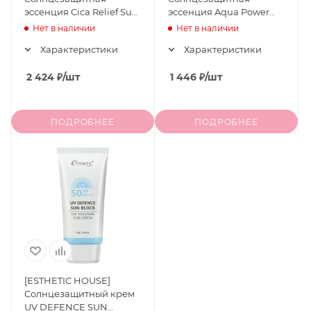
эссенция Cica Relief Sun
эссенция Aqua Power
Essence SPF 50+, PA ++++,
Sun Essence SPF 50+/РА
Нет в наличии
Нет в наличии
52 мл
++++, 40 мл
Характеристики
Характеристики
2 424
₽
/шт
1 446
₽
/шт
ПОДРОБНЕЕ
ПОДРОБНЕЕ
[ESTHETIC HOUSE]
Солнцезащитный крем
UV DEFENCE SUN