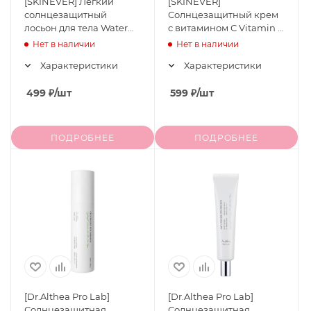
[SKINEVER] Легкий
[SKINEVER]
солнцезащитный
Солнцезащитный крем
лосьон для тела Water
с витамином С Vitamin C
Light Body Brightening
Brightening Sunscreen
Нет в наличии
Нет в наличии
Sunscreen Lotion SPF 30
SPF 50 PA++++, 30 мл
Характеристики
Характеристики
PA++++, 100 мл
499
₽
/шт
599
₽
/шт
ПОДРОБНЕЕ
ПОДРОБНЕЕ
[Dr.Althea Pro Lab]
[Dr.Althea Pro Lab]
Солнцезащитная
Солнцезащитная