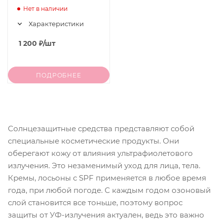
BLOCK DAY MOISTURE
Нет в наличии
SUN CREAM SPF 50+ /
Характеристики
PA++++, 70 гр
1 200
₽
/шт
ПОДРОБНЕЕ
Солнцезащитные средства представляют собой
специальные косметические продукты. Они
оберегают кожу от влияния ультрафиолетового
излучения. Это незаменимый уход для лица, тела.
Кремы, лосьоны с SPF применяется в любое время
года, при любой погоде. С каждым годом озоновый
слой становится все тоньше, поэтому вопрос
защиты от УФ-излучения актуален, ведь это важно