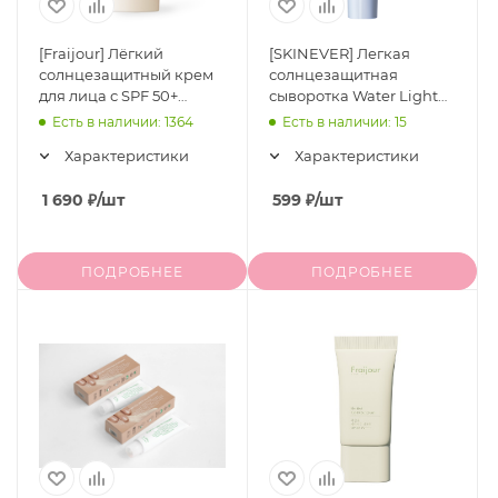
[Fraijour] Лёгкий
[SKINEVER] Легкая
солнцезащитный крем
солнцезащитная
для лица с SPF 50+
сыворотка Water Light
PA++++ Heartleaf Water
Serum Sunscreen SPF 50
Есть в наличии: 1364
Есть в наличии: 15
Fit Sun Screen, 50 мл
PA++++, 30 мл
Характеристики
Характеристики
1 690
₽
/шт
599
₽
/шт
ПОДРОБНЕЕ
ПОДРОБНЕЕ