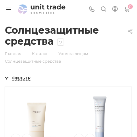
0
Солнцезащитные
средства
9
—
—
—
Главная
Каталог
Уход за лицом
Солнцезащитные средства
ФИЛЬТР