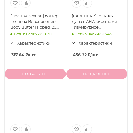
[Health&Beyond] Баттер
[CAREHERB] Гель для
для тела Вдохновение
душа с AHA кислотами
Body Butter Flipped, 200
«Изумрудное
мл
наслаждение» Grass
Есть в наличии: 1630
Есть в наличии: 743
Green AHA Fruit Acid
Характеристики
Характеристики
Sooth Skin Body Wash,
400 мл
317.64
₽
/шт
456.22
₽
/шт
ПОДРОБНЕЕ
ПОДРОБНЕЕ