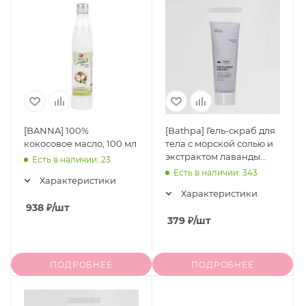
[BANNA] 100%
[Bathpa] Гель-скраб для
кокосовое масло, 100 мл
тела с морской солью и
экстрактом лаванды
Есть в наличии: 23
Bath Salt Scrub Body
Есть в наличии: 343
Характеристики
Wash Comfort Lavender,
Характеристики
30 мл
938
₽
/шт
379
₽
/шт
ПОДРОБНЕЕ
ПОДРОБНЕЕ