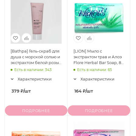
[Bathpa] Гель-скраб для
[LION] Мыло с
душа с морской солью и
экстрактом трав и Алоэ
экстрактом белой розы
Flore Herbal Bar Soap, 80
Bath Salt Scrub Body
г
Есть в наличии: 343
Есть в наличии: 65
Wash Soft Rosy, 30 мл
Характеристики
Характеристики
379
₽
/шт
164
₽
/шт
ПОДРОБНЕЕ
ПОДРОБНЕЕ