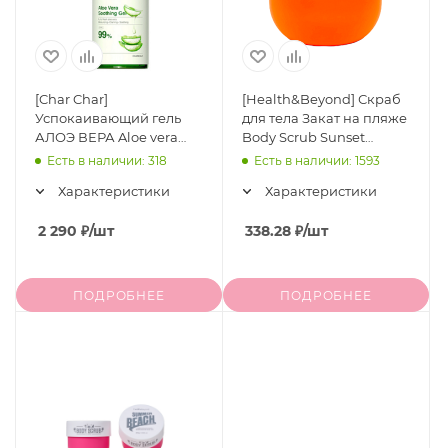
[Char Char]
[Health&Beyond] Скраб
Успокаивающий гель
для тела Закат на пляже
АЛОЭ ВЕРА Aloe vera
Body Scrub Sunset
Soothing Gel, 1500 мл
Beach, 200 мл
Есть в наличии: 318
Есть в наличии: 1593
Характеристики
Характеристики
2 290
₽
/шт
338.28
₽
/шт
ПОДРОБНЕЕ
ПОДРОБНЕЕ