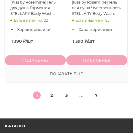
[Kiss by Rosemine] Гель
[Kiss by Rosemine] Гель
для душа Гармония
для душа Чувственность
STELLARY Body Wash
STELLARY Body Wash
«Snug», 300 мл
«Sensuality», 300 мл
Есть в наличии: 22
Есть в наличии: 25
Характеристики
Характеристики
1 390
₽
/шт
1 390
₽
/шт
ПОДРОБНЕЕ
ПОДРОБНЕЕ
ПОКАЗАТЬ ЕЩЕ
1
2
3
7
КАТАЛОГ