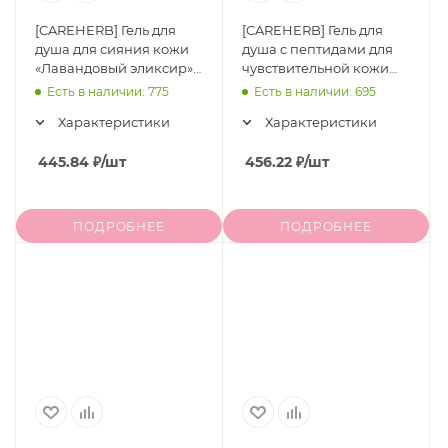
[CAREHERB] Гель для
[CAREHERB] Гель для
душа для сияния кожи
душа c пептидами для
«Лавандовый эликсир»
чувствительной кожи
Lilac Purple Vitamins
«Космическая
Есть в наличии: 775
Есть в наличии: 695
Shiny Skin Body Wash,
нежность» Galaxy Pink
Характеристики
Характеристики
400 мл
Hexapeptide Tender
Skin, 400 мл
445.84
₽
/шт
456.22
₽
/шт
ПОДРОБНЕЕ
ПОДРОБНЕЕ