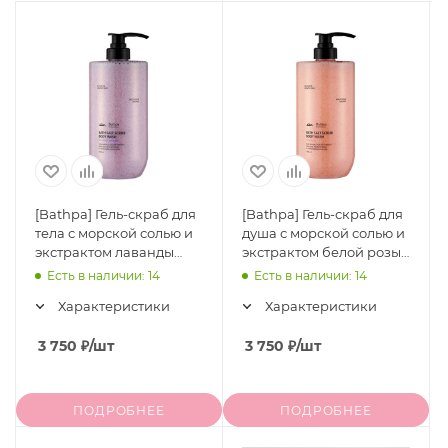
[Bathpa] Гель-скраб для
[Bathpa] Гель-скраб для
тела с морской солью и
душа с морской солью и
экстрактом лаванды
экстрактом белой розы
Bath Salt Scrub Body
Bath Salt Scrub Body
Есть в наличии: 14
Есть в наличии: 14
Wash Comfort Lavender,
Wash Soft Rosy, 1000 мл
Характеристики
Характеристики
1000 мл
3 750
₽
/шт
3 750
₽
/шт
ПОДРОБНЕЕ
ПОДРОБНЕЕ