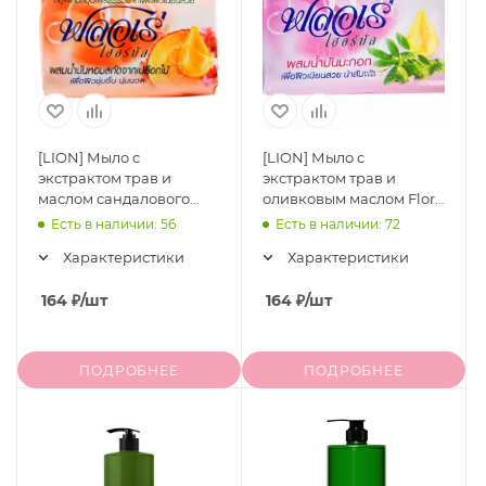
[LION] Мыло с
[LION] Мыло с
экстрактом трав и
экстрактом трав и
маслом сандалового
оливковым маслом Flore
дерева Flore Herbal Bar
Herbal Bar Soap, 80 г
Есть в наличии: 56
Есть в наличии: 72
Soap, 80 г
Характеристики
Характеристики
164
₽
/шт
164
₽
/шт
ПОДРОБНЕЕ
ПОДРОБНЕЕ