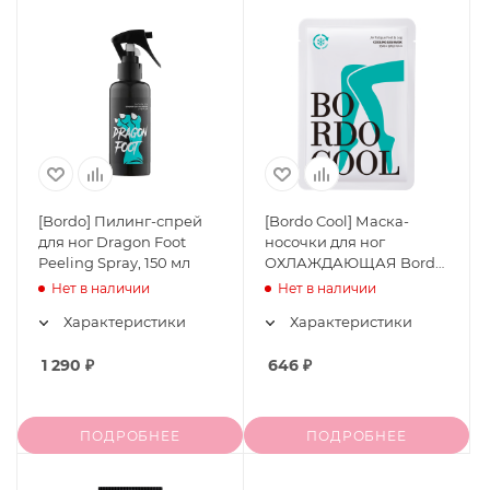
[Bordo] Пилинг-спрей
[Bordo Cool] Маска-
для ног Dragon Foot
носочки для ног
Peeling Spray, 150 мл
ОХЛАЖДАЮЩАЯ Bordo
Cooling Leg Mask
Нет в наличии
Нет в наличии
Характеристики
Характеристики
1 290
₽
646
₽
ПОДРОБНЕЕ
ПОДРОБНЕЕ