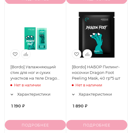
[Bordo] Увлажняющий
[Bordo] НАБОР Пилинг-
стик для ног и сухих
носочки Dragon Foot
участков на теле Dragon
Peeling Mask, 40 гр*5 шт
Foot Stick, 18 гр
Нет в наличии
Нет в наличии
Характеристики
Характеристики
1 190
₽
1 890
₽
ПОДРОБНЕЕ
ПОДРОБНЕЕ