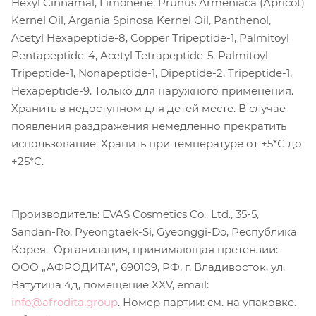
Hexyl Cinnamal, Limonene, Prunus Armeniaca (Apricot)
Kernel Oil, Argania Spinosa Kernel Oil, Panthenol,
Acetyl Hexapeptide-8, Copper Tripeptide-1, Palmitoyl
Pentapeptide-4, Acetyl Tetrapeptide-5, Palmitoyl
Tripeptide-1, Nonapeptide-1, Dipeptide-2, Tripeptide-1,
Hexapeptide-9. Только для наружного применения.
Хранить в недоступном для детей месте. В случае
появления раздражения немедленно прекратить
использование. Хранить при температуре от +5*С до
+25*С.
Производитель: EVAS Cosmetics Co., Ltd., 35-5,
Sandan-Ro, Pyeongtaek-Si, Gyeonggi-Do, Республика
Корея. Организация, принимающая претензии:
ООО „АФРОДИТА”, 690109, РФ, г. Владивосток, ул.
Ватутина 4д, помещение XXV, email:
info@afrodita.group
. Номер партии: см. на упаковке.