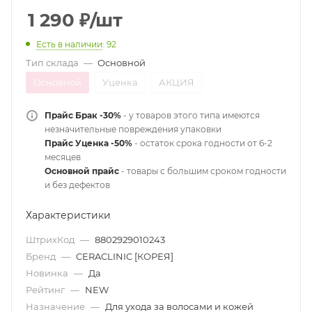
1 290
₽
/шт
Есть в наличии
: 92
Тип склада
—
Основной
Основной
Уценка
АКЦИЯ
Прайс Брак -30%
- у товаров этого типа имеются
незначительные повреждения упаковки
Прайс Уценка -50%
- остаток срока годности от 6-2
месяцев
Основной прайс
- товары с большим сроком годности
и без дефектов
Характеристики
ШтрихКод
—
8802929010243
Бренд
—
CERACLINIC [КОРЕЯ]
Новинка
—
Да
Рейтинг
—
NEW
Назначение
—
Для ухода за волосами и кожей