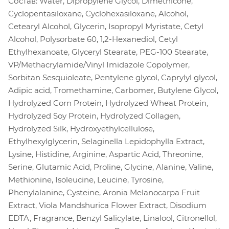
Состав: Water, Dipropylene Glycol, Dimethicone,
Cyclopentasiloxane, Cyclohexasiloxane, Alcohol,
Cetearyl Alcohol, Glycerin, Isopropyl Myristate, Cetyl
Alcohol, Polysorbate 60, 1,2-Hexanediol, Cetyl
Ethylhexanoate, Glyceryl Stearate, PEG-100 Stearate,
VP/Methacrylamide/Vinyl Imidazole Copolymer,
Sorbitan Sesquioleate, Pentylene glycol, Caprylyl glycol,
Adipic acid, Tromethamine, Carbomer, Butylene Glycol,
Hydrolyzed Corn Protein, Hydrolyzed Wheat Protein,
Hydrolyzed Soy Protein, Hydrolyzed Collagen,
Hydrolyzed Silk, Hydroxyethylcellulose,
Ethylhexylglycerin, Selaginella Lepidophylla Extract,
Lysine, Histidine, Arginine, Aspartic Acid, Threonine,
Serine, Glutamic Acid, Proline, Glycine, Alanine, Valine,
Methionine, Isoleucine, Leucine, Tyrosine,
Phenylalanine, Cysteine, Aronia Melanocarpa Fruit
Extract, Viola Mandshurica Flower Extract, Disodium
EDTA, Fragrance, Benzyl Salicylate, Linalool, Citronellol,