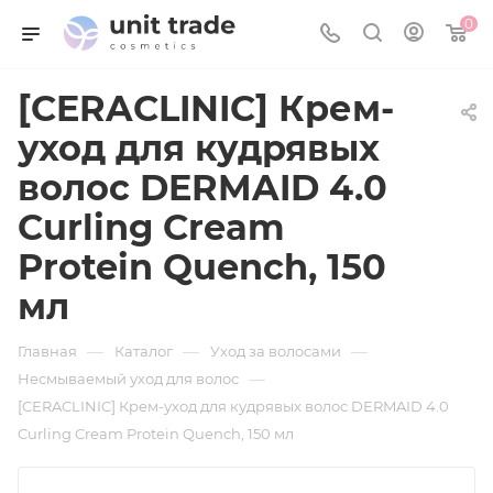
0
[CERACLINIC] Крем-
уход для кудрявых
волос DERMAID 4.0
Curling Cream
Protein Quench, 150
мл
—
—
—
Главная
Каталог
Уход за волосами
—
Несмываемый уход для волос
[CERACLINIC] Крем-уход для кудрявых волос DERMAID 4.0
Curling Cream Protein Quench, 150 мл