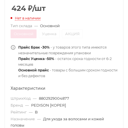
424
₽
/шт
Нет в наличии
Тип склада
—
Основной
Основной
Уценка
АКЦИЯ
Прайс Брак -30%
- у товаров этого типа имеются
незначительные повреждения упаковки
Прайс Уценка -50%
- остаток срока годности от 6-2
месяцев
Основной прайс
- товары с большим сроком годности
и без дефектов
Характеристики
ШтрихКод
—
8802929004877
Бренд
—
PEDISON [КОРЕЯ]
Рейтинг
—
B
Назначение
—
Для ухода за волосами и кожей
головы