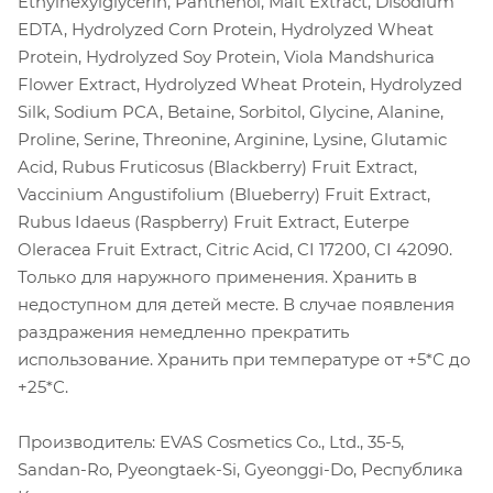
Ethylhexylglycerin, Panthenol, Malt Extract, Disodium
EDTA, Hydrolyzed Corn Protein, Hydrolyzed Wheat
Protein, Hydrolyzed Soy Protein, Viola Mandshurica
Flower Extract, Hydrolyzed Wheat Protein, Hydrolyzed
Silk, Sodium PCA, Betaine, Sorbitol, Glycine, Alanine,
Proline, Serine, Threonine, Arginine, Lysine, Glutamic
Acid, Rubus Fruticosus (Blackberry) Fruit Extract,
Vaccinium Angustifolium (Blueberry) Fruit Extract,
Rubus Idaeus (Raspberry) Fruit Extract, Euterpe
Oleracea Fruit Extract, Citric Acid, CI 17200, CI 42090.
Только для наружного применения. Хранить в
недоступном для детей месте. В случае появления
раздражения немедленно прекратить
использование. Хранить при температуре от +5*С до
+25*С.
Производитель: EVAS Cosmetics Co., Ltd., 35-5,
Sandan-Ro, Pyeongtaek-Si, Gyeonggi-Do, Республика