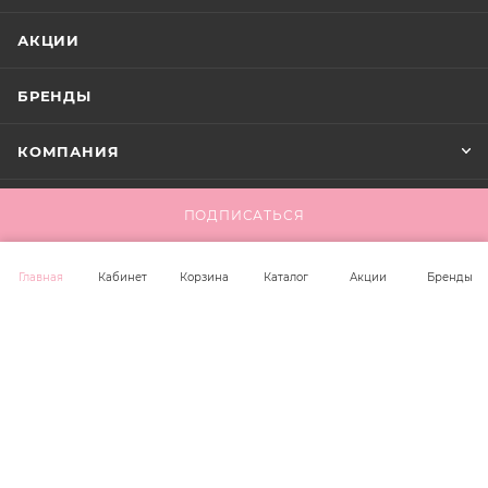
АКЦИИ
БРЕНДЫ
КОМПАНИЯ
ИНФОРМАЦИЯ
ПОДПИСАТЬСЯ
ПОМОЩЬ
Главная
Кабинет
Корзина
Каталог
Акции
Бренды
+7 923 221 00 36
office@unit-trade.ru
г. Новосибирск, ул. Крамского 42,
оф. 304