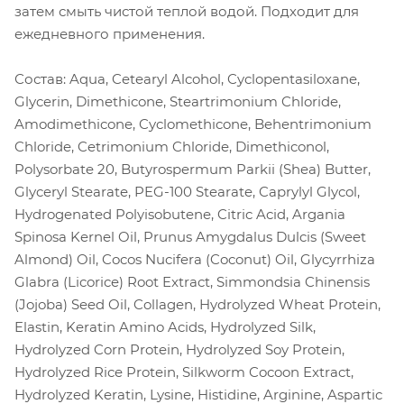
затем смыть чистой теплой водой. Подходит для
ежедневного применения.
Состав: Aqua, Cetearyl Alcohol, Cyclopentasiloxane,
Glycerin, Dimethicone, Steartrimonium Chloride,
Amodimethicone, Cyclomethicone, Behentrimonium
Chloride, Cetrimonium Chloride, Dimethiconol,
Polysorbate 20, Butyrospermum Parkii (Shea) Butter,
Glyceryl Stearate, PEG-100 Stearate, Caprylyl Glycol,
Hydrogenated Polyisobutene, Citric Acid, Argania
Spinosa Kernel Oil, Prunus Amygdalus Dulcis (Sweet
Almond) Oil, Cocos Nucifera (Coconut) Oil, Glycyrrhiza
Glabra (Licorice) Root Extract, Simmondsia Chinensis
(Jojoba) Seed Oil, Collagen, Hydrolyzed Wheat Protein,
Elastin, Keratin Amino Acids, Hydrolyzed Silk,
Hydrolyzed Corn Protein, Hydrolyzed Soy Protein,
Hydrolyzed Rice Protein, Silkworm Cocoon Extract,
Hydrolyzed Keratin, Lysine, Histidine, Arginine, Aspartic