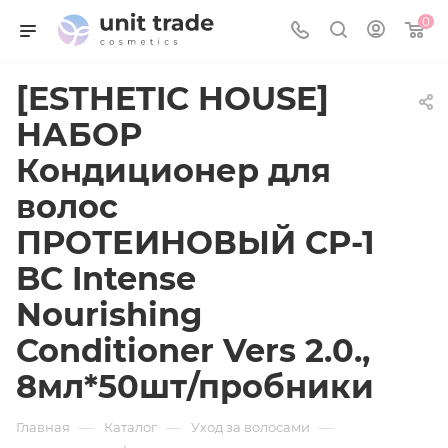
0
[ESTHETIC HOUSE]
НАБОР
Кондиционер для
волос
ПРОТЕИНОВЫЙ CP-1
BС Intense
Nourishing
Conditioner Vers 2.0.,
8мл*50шт/пробники
—
—
—
Главная
Каталог
Уход за волосами