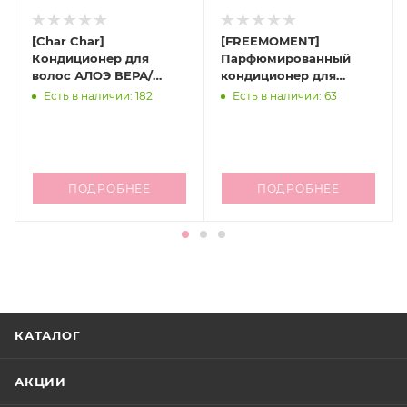
[Char Char]
[FREEMOMENT]
Кондиционер для
Парфюмированный
волос АЛОЭ ВЕРА/
кондиционер для
ПРОПОЛИС Aloe vera &
волос Refresh Moment
Есть в наличии: 182
Есть в наличии: 63
Propolis Conditioner
Perfume Treatment 02
itioner, 1500 мл
Fig Fog, 150 мл
ПОДРОБНЕЕ
ПОДРОБНЕЕ
КАТАЛОГ
АКЦИИ