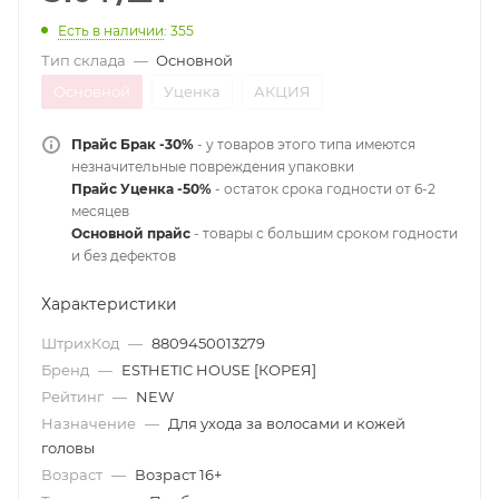
Есть в наличии
: 355
Тип склада
—
Основной
Основной
Уценка
АКЦИЯ
Прайс Брак -30%
- у товаров этого типа имеются
незначительные повреждения упаковки
Прайс Уценка -50%
- остаток срока годности от 6-2
месяцев
Основной прайс
- товары с большим сроком годности
и без дефектов
Характеристики
ШтрихКод
—
8809450013279
Бренд
—
ESTHETIC HOUSE [КОРЕЯ]
Рейтинг
—
NEW
Назначение
—
Для ухода за волосами и кожей
головы
Возраст
—
Возраст 16+