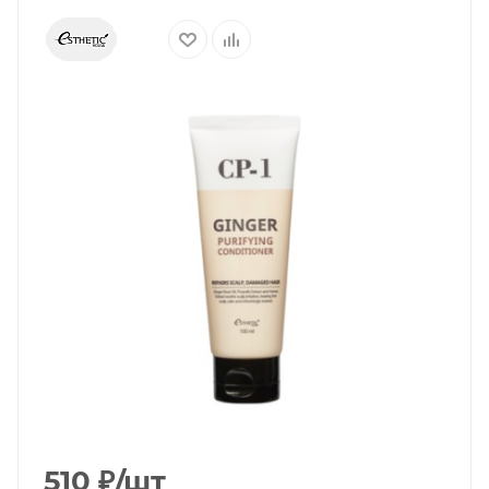
510
₽
/шт