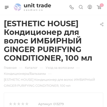
0
[ESTHETIC HOUSE]
Кондиционер для
волос ИМБИРНЫЙ
GINGER PURIFYING
CONDITIONER, 100 мл
—
—
—
Главная
Каталог
Уход за волосами
—
Кондиционеры/Бальзамы
[ESTHETIC HOUSE] Кондиционер для волос ИМБИРНЫЙ
GINGER PURIFYING CONDITIONER, 100 мл
Артикул:
013279