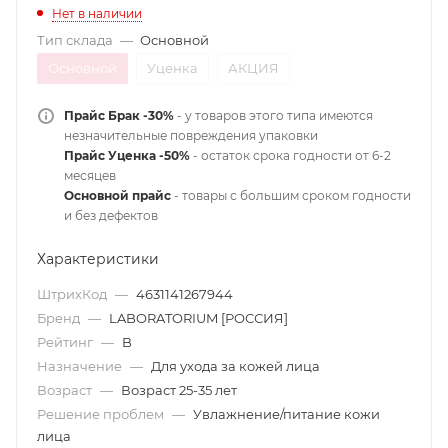
Нет в наличии
Тип склада
—
Основной
Основной
Уценка
АКЦИЯ
Прайс Брак -30%
- у товаров этого типа имеются
незначительные повреждения упаковки
Прайс Уценка -50%
- остаток срока годности от 6-2
месяцев
Основной прайс
- товары с большим сроком годности
и без дефектов
Характеристики
ШтрихКод
—
4631141267944
Бренд
—
LABORATORIUM [РОССИЯ]
Рейтинг
—
B
Назначение
—
Для ухода за кожей лица
Возраст
—
Возраст 25-35 лет
Решение проблем
—
Увлажнение/питание кожи
лица