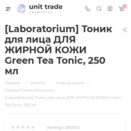
0
[Laboratorium] Тоник
для лица ДЛЯ
ЖИРНОЙ КОЖИ
Green Tea Tonic, 250
мл
—
—
—
Главная
Каталог
Уход за лицом
—
Тонеры/Тоники/Лосьоны
[Laboratorium] Тоник для лица ДЛЯ ЖИРНОЙ КОЖИ Green
Tea Tonic, 250 мл
Артикул:
500002