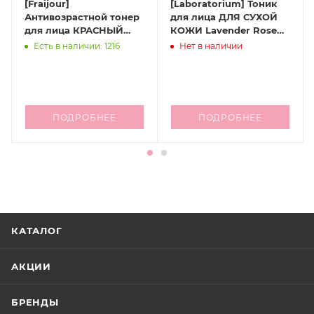
[Fraijour]
[Laboratorium] Тоник
Антивозрастной тонер
для лица ДЛЯ СУХОЙ
для лица КРАСНЫЙ
КОЖИ Lavender Rose
ЖЕНЬШЕНЬ Alchemic
Tonic, 250 мл
Есть в наличии: 1216
Нет в наличии
Ginsenoside Herbal Rx
Toner, 30 мл
ПОДРОБНЕЕ
ПОДРОБНЕЕ
КАТАЛОГ
АКЦИИ
БРЕНДЫ