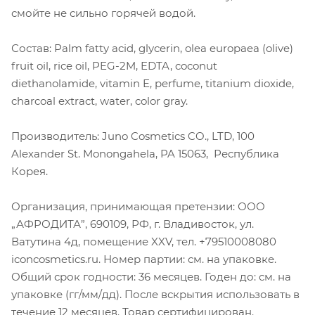
смойте не сильно горячей водой.
Состав: Palm fatty acid, glycerin, olea europaea (olive)
fruit oil, rice oil, PEG-2M, EDTA, coconut
diethanolamide, vitamin E, perfume, titanium dioxide,
charcoal extract, water, color gray.
Производитель: Juno Cosmetics CO., LTD, 100
Alexander St. Monongahela, PA 15063, Республика
Корея.
Организация, принимающая претензии: ООО
„АФРОДИТА”, 690109, РФ, г. Владивосток, ул.
Ватутина 4д, помещение XXV, тел. +79510008080
iconcosmetics.ru. Номер партии: см. на упаковке.
Общий срок годности: 36 месяцев. Годен до: см. на
упаковке (гг/мм/дд). После вскрытия использовать в
течение 12 месяцев. Товар сертифицирован.