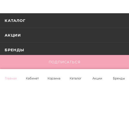
КАТАЛОГ
АКЦИИ
БРЕНДЫ
ПОДПИСАТЬСЯ
КОМПАНИЯ
Главная
Кабинет
Корзина
Каталог
Акции
Бренды
ИНФОРМАЦИЯ
ПОМОЩЬ
+7 923 221 00 36
office@unit-trade.ru