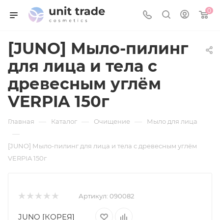
0
[JUNO] Мыло-пилинг
для лица и тела с
древесным углём
VERPIA 150г
—
—
—
Главная
Каталог
Очищение
Мыло для лица
—
[JUNO] Мыло-пилинг для лица и тела с древесным углём
VERPIA 150г
Артикул:
090082
JUNO [КОРЕЯ]