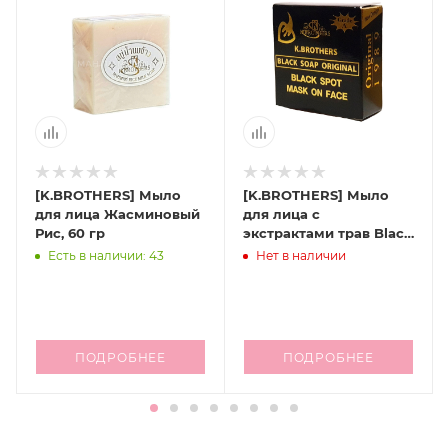
[K.BROTHERS] Мыло
[K.BROTHERS] Мыло
для лица Жасминовый
для лица с
Рис, 60 гр
экстрактами трав Black
Soap от угрей и
Есть в наличии: 43
Нет в наличии
прыщей, 50 гр
ПОДРОБНЕЕ
ПОДРОБНЕЕ