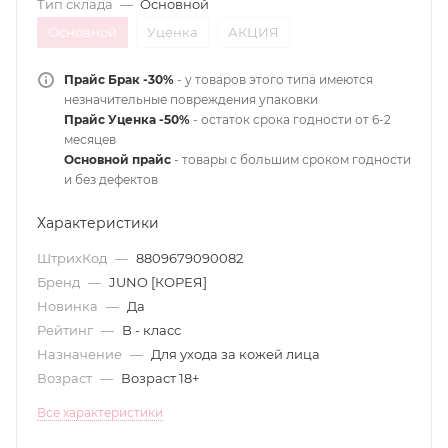
Тип склада
—
Основной
Основной
Уценка
АКЦИЯ
Прайс Брак -30%
- у товаров этого типа имеются
незначительные повреждения упаковки
Прайс Уценка -50%
- остаток срока годности от 6-2
месяцев
Основной прайс
- товары с большим сроком годности
и без дефектов
Характеристики
ШтрихКод
—
8809679090082
Бренд
—
JUNO [КОРЕЯ]
Новинка
—
Да
Рейтинг
—
B - класс
Назначение
—
Для ухода за кожей лица
Возраст
—
Возраст 18+
Все характеристики