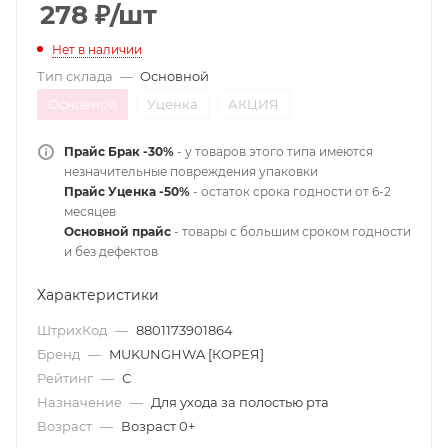
278
₽
/шт
Нет в наличии
Тип склада
—
Основной
Основной
Уценка
АКЦИЯ
Прайс Брак -30%
- у товаров этого типа имеются
незначительные повреждения упаковки
Прайс Уценка -50%
- остаток срока годности от 6-2
месяцев
Основной прайс
- товары с большим сроком годности
и без дефектов
Характеристики
ШтрихКод
—
8801173901864
Бренд
—
MUKUNGHWA [КОРЕЯ]
Рейтинг
—
C
Назначение
—
Для ухода за полостью рта
Возраст
—
Возраст 0+