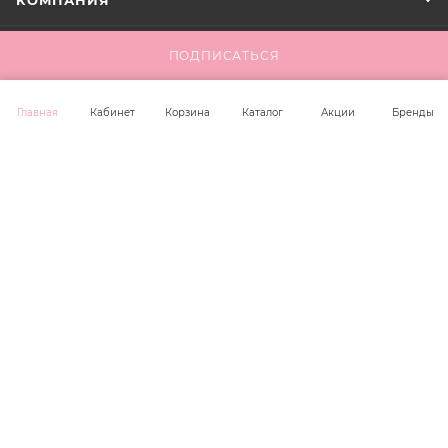
КОМПАНИЯ
ИНФОРМАЦИЯ
ПОДПИСАТЬСЯ
ПОМОЩЬ
Главная
Кабинет
Корзина
Каталог
Акции
Бренды
+7 923 221 00 36
office@unit-trade.ru
г. Новосибирск, ул. Крамского 42,
оф. 304
2026 © Unit Trade Cosmetics