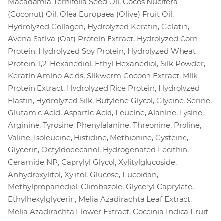
Macadamia Ternifolia Seed Oil, Cocos Nucifera
(Coconut) Oil, Olea Europaea (Olive) Fruit Oil,
Hydrolyzed Collagen, Hydrolyzed Keratin, Gelatin,
Avena Sativa (Oat) Protein Extract, Hydrolyzed Corn
Protein, Hydrolyzed Soy Protein, Hydrolyzed Wheat
Protein, 1,2-Hexanediol, Ethyl Hexanediol, Silk Powder,
Keratin Amino Acids, Silkworm Cocoon Extract, Milk
Protein Extract, Hydrolyzed Rice Protein, Hydrolyzed
Elastin, Hydrolyzed Silk, Butylene Glycol, Glycine, Serine,
Glutamic Acid, Aspartic Acid, Leucine, Alanine, Lysine,
Arginine, Tyrosine, Phenylalanine, Threonine, Proline,
Valine, Isoleucine, Histidine, Methionine, Cysteine,
Glycerin, Octyldodecanol, Hydrogenated Lecithin,
Ceramide NP, Caprylyl Glycol, Xylitylglucoside,
Anhydroxylitol, Xylitol, Glucose, Fucoidan,
Methylpropanediol, Climbazole, Glyceryl Caprylate,
Ethylhexylglycerin, Melia Azadirachta Leaf Extract,
Melia Azadirachta Flower Extract, Coccinia Indica Fruit