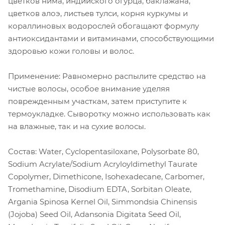
цветков нима, индийского огурца, баклажана,
цветков алоэ, листьев тулси, корня куркумы и
кораллиновых водорослей обогащают формулу
антиоксидантами и витаминами, способствующими
здоровью кожи головы и волос.
Применение: Равномерно распылите средство на
чистые волосы, особое внимание уделяя
поврежденным участкам, затем приступите к
термоукладке. Сыворотку можно использовать как
на влажные, так и на сухие волосы.
Состав: Water, Cyclopentasiloxane, Polysorbate 80,
Sodium Acrylate/Sodium Acryloyldimethyl Taurate
Copolymer, Dimethicone, Isohexadecane, Carbomer,
Tromethamine, Disodium EDTA, Sorbitan Oleate,
Argania Spinosa Kernel Oil, Simmondsia Chinensis
(Jojoba) Seed Oil, Adansonia Digitata Seed Oil,