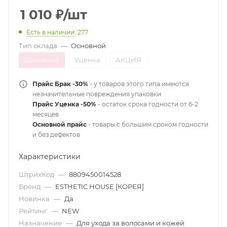
1 010
₽
/шт
Есть в наличии
: 277
Тип склада
—
Основной
Основной
Уценка
АКЦИЯ
Прайс Брак -30%
- у товаров этого типа имеются
незначительные повреждения упаковки
Прайс Уценка -50%
- остаток срока годности от 6-2
месяцев
Основной прайс
- товары с большим сроком годности
и без дефектов
Характеристики
ШтрихКод
—
8809450014528
Бренд
—
ESTHETIC HOUSE [КОРЕЯ]
Новинка
—
Да
Рейтинг
—
NEW
Назначение
—
Для ухода за волосами и кожей