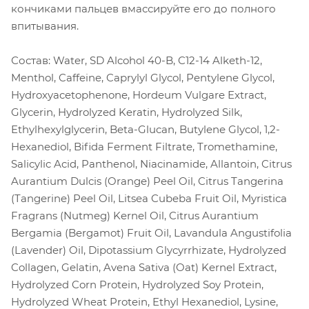
кончиками пальцев вмассируйте его до полного
впитывания.
Состав: Water, SD Alcohol 40-B, C12-14 Alketh-12,
Menthol, Caffeine, Caprylyl Glycol, Pentylene Glycol,
Hydroxyacetophenone, Hordeum Vulgare Extract,
Glycerin, Hydrolyzed Keratin, Hydrolyzed Silk,
Ethylhexylglycerin, Beta-Glucan, Butylene Glycol, 1,2-
Hexanediol, Bifida Ferment Filtrate, Tromethamine,
Salicylic Acid, Panthenol, Niacinamide, Allantoin, Citrus
Aurantium Dulcis (Orange) Peel Oil, Citrus Tangerina
(Tangerine) Peel Oil, Litsea Cubeba Fruit Oil, Myristica
Fragrans (Nutmeg) Kernel Oil, Citrus Aurantium
Bergamia (Bergamot) Fruit Oil, Lavandula Angustifolia
(Lavender) Oil, Dipotassium Glycyrrhizate, Hydrolyzed
Collagen, Gelatin, Avena Sativa (Oat) Kernel Extract,
Hydrolyzed Corn Protein, Hydrolyzed Soy Protein,
Hydrolyzed Wheat Protein, Ethyl Hexanediol, Lysine,