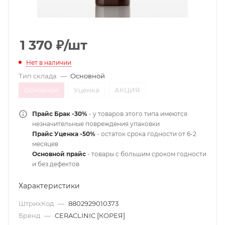
1 370
₽
/шт
Нет в наличии
Тип склада
—
Основной
Основной
Уценка
АКЦИЯ
Прайс Брак -30%
- у товаров этого типа имеются
незначительные повреждения упаковки
Прайс Уценка -50%
- остаток срока годности от 6-2
месяцев
Основной прайс
- товары с большим сроком годности
и без дефектов
Характеристики
ШтрихКод
—
8802929010373
Бренд
—
CERACLINIC [КОРЕЯ]