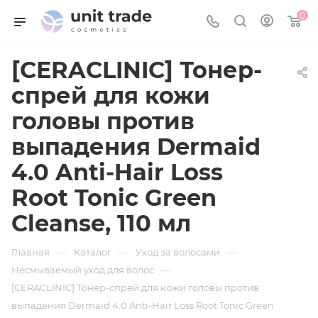
0
[CERACLINIC] Тонер-
спрей для кожи
головы против
выпадения Dermaid
4.0 Anti-Hair Loss
Root Tonic Green
Cleanse, 110 мл
—
—
—
Главная
Каталог
Уход за волосами
—
Несмываемый уход для волос
[CERACLINIC] Тонер-спрей для кожи головы против
выпадения Dermaid 4.0 Anti-Hair Loss Root Tonic Green