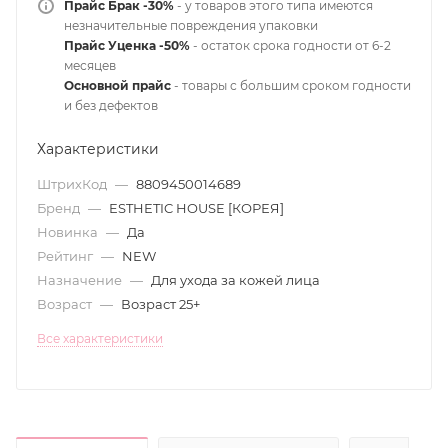
Прайс Брак -30%
- у товаров этого типа имеются
незначительные повреждения упаковки
Прайс Уценка -50%
- остаток срока годности от 6-2
месяцев
Основной прайс
- товары с большим сроком годности
и без дефектов
Характеристики
ШтрихКод
—
8809450014689
Бренд
—
ESTHETIC HOUSE [КОРЕЯ]
Новинка
—
Да
Рейтинг
—
NEW
Назначение
—
Для ухода за кожей лица
Возраст
—
Возраст 25+
Все характеристики