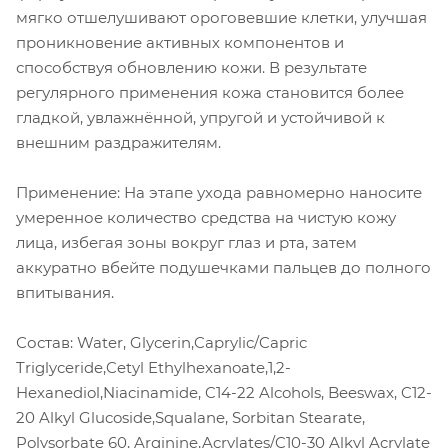
мягко отшелушивают ороговевшие клетки, улучшая
проникновение активных компонентов и
способствуя обновлению кожи. В результате
регулярного применения кожа становится более
гладкой, увлажнённой, упругой и устойчивой к
внешним раздражителям.
Применение: На этапе ухода равномерно наносите
умеренное количество средства на чистую кожу
лица, избегая зоны вокруг глаз и рта, затем
аккуратно вбейте подушечками пальцев до полного
впитывания.
Состав: Water, Glycerin,Caprylic/Capric
Triglyceride,Cetyl Ethylhexanoate,1,2-
Hexanediol,Niacinamide, C14-22 Alcohols, Beeswax, C12-
20 Alkyl Glucoside,Squalane, Sorbitan Stearate,
Polysorbate 60, Arginine,Acrylates/C10-30 Alkyl Acrylate