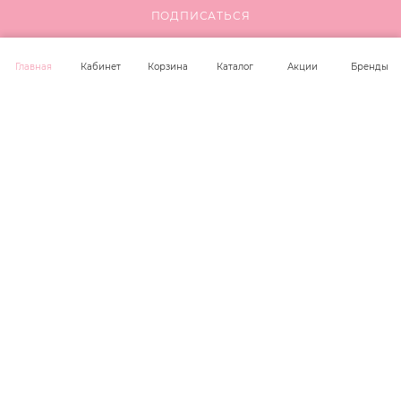
КОМПАНИЯ
ПОДПИСАТЬСЯ
ИНФОРМАЦИЯ
Главная
Кабинет
Корзина
Каталог
Акции
Бренды
ПОМОЩЬ
+7 923 221 00 36
office@unit-trade.ru
г. Новосибирск, ул. Крамского 42,
оф. 304
2026 © Unit Trade Cosmetics