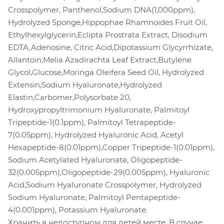
Crosspolymer, Panthenol,Sodium DNA(1,000ppm),
Hydrolyzed Sponge,Hippophae Rhamnoides Fruit Oil,
Ethylhexylglycerin,Eclipta Prostrata Extract, Disodium
EDTA,Adenosine, Citric Acid,Dipotassium Glycyrrhizate,
Allantoin,Melia Azadirachta Leaf Extract,Butylene
Glycol,Glucose,Moringa Oleifera Seed Oil, Hydrolyzed
Extensin,Sodium Hyaluronate,Hydrolyzed
Elastin,Carbomer,Polysorbate 20,
Hydroxypropyltrimonium Hyaluronate, Palmitoyl
Tripeptide-1(0.1ppm), Palmitoyl Tetrapeptide-
7(0.05ppm), Hydrolyzed Hyaluronic Acid, Acetyl
Hexapeptide-8(0.01ppm),Copper Tripeptide-1(0.01ppm),
Sodium Acetylated Hyaluronate, Oligopeptide-
32(0.005ppm),Oligopeptide-29(0.005ppm), Hyaluronic
Acid,Sodium Hyaluronate Crosspolymer, Hydrolyzed
Sodium Hyaluronate, Palmitoyl Pentapeptide-
4(0.001ppm), Potassium Hyaluronate.
Хранить в недоступном для детей месте. В случае