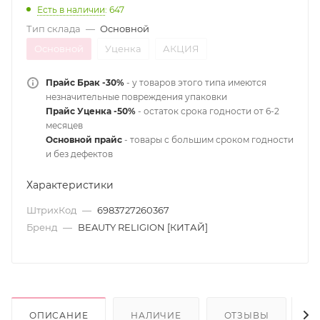
Есть в наличии
: 647
Тип склада
—
Основной
Основной
Уценка
АКЦИЯ
Прайс Брак -30%
- у товаров этого типа имеются
незначительные повреждения упаковки
Прайс Уценка -50%
- остаток срока годности от 6-2
месяцев
Основной прайс
- товары с большим сроком годности
и без дефектов
Характеристики
ШтрихКод
—
6983727260367
Бренд
—
BEAUTY RELIGION [КИТАЙ]
ОПИСАНИЕ
НАЛИЧИЕ
ОТЗЫВЫ
С