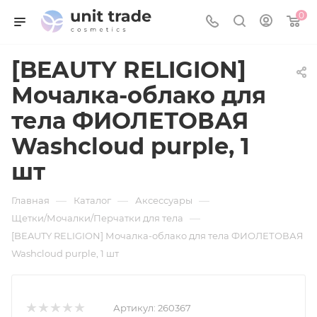
0
[BEAUTY RELIGION]
Мочалка-облако для
тела ФИОЛЕТОВАЯ
Washcloud purple, 1
шт
—
—
—
Главная
Каталог
Аксессуары
—
Щетки/Мочалки/Перчатки для тела
[BEAUTY RELIGION] Мочалка-облако для тела ФИОЛЕТОВАЯ
Washcloud purple, 1 шт
Артикул:
260367